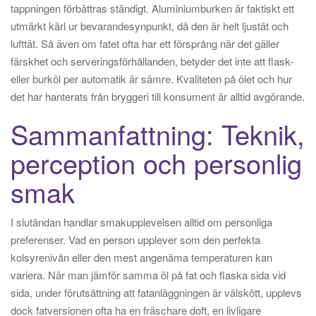
tappningen förbättras ständigt. Aluminiumburken är faktiskt ett
utmärkt kärl ur bevarandesynpunkt, då den är helt ljustät och
lufttät. Så även om fatet ofta har ett försprång när det gäller
färskhet och serveringsförhållanden, betyder det inte att flask-
eller burköl per automatik är sämre. Kvaliteten på ölet och hur
det har hanterats från bryggeri till konsument är alltid avgörande.
Sammanfattning: Teknik,
perception och personlig
smak
I slutändan handlar smakupplevelsen alltid om personliga
preferenser. Vad en person upplever som den perfekta
kolsyrenivån eller den mest angenäma temperaturen kan
variera. När man jämför samma öl på fat och flaska sida vid
sida, under förutsättning att fatanläggningen är välskött, upplevs
dock fatversionen ofta ha en fräschare doft, en livligare