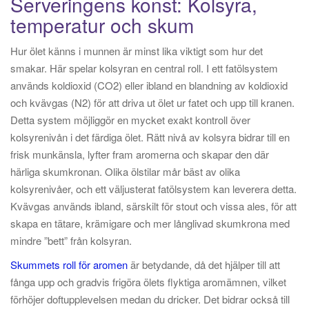
Serveringens konst: Kolsyra,
temperatur och skum
Hur ölet känns i munnen är minst lika viktigt som hur det
smakar. Här spelar kolsyran en central roll. I ett fatölsystem
används koldioxid (CO2) eller ibland en blandning av koldioxid
och kvävgas (N2) för att driva ut ölet ur fatet och upp till kranen.
Detta system möjliggör en mycket exakt kontroll över
kolsyrenivån i det färdiga ölet. Rätt nivå av kolsyra bidrar till en
frisk munkänsla, lyfter fram aromerna och skapar den där
härliga skumkronan. Olika ölstilar mår bäst av olika
kolsyrenivåer, och ett väljusterat fatölsystem kan leverera detta.
Kvävgas används ibland, särskilt för stout och vissa ales, för att
skapa en tätare, krämigare och mer långlivad skumkrona med
mindre ”bett” från kolsyran.
Skummets roll för aromen
är betydande, då det hjälper till att
fånga upp och gradvis frigöra ölets flyktiga aromämnen, vilket
förhöjer doftupplevelsen medan du dricker. Det bidrar också till