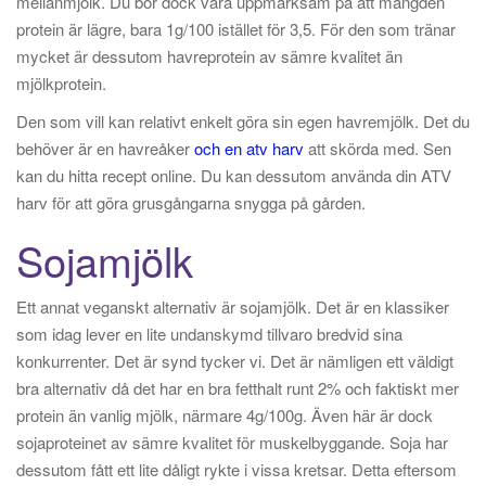
mellanmjölk. Du bör dock vara uppmärksam på att mängden
protein är lägre, bara 1g/100 istället för 3,5. För den som tränar
mycket är dessutom havreprotein av sämre kvalitet än
mjölkprotein.
Den som vill kan relativt enkelt göra sin egen havremjölk. Det du
behöver är en havreåker
och en atv harv
att skörda med. Sen
kan du hitta recept online. Du kan dessutom använda din ATV
harv för att göra grusgångarna snygga på gården.
Sojamjölk
Ett annat veganskt alternativ är sojamjölk. Det är en klassiker
som idag lever en lite undanskymd tillvaro bredvid sina
konkurrenter. Det är synd tycker vi. Det är nämligen ett väldigt
bra alternativ då det har en bra fetthalt runt 2% och faktiskt mer
protein än vanlig mjölk, närmare 4g/100g. Även här är dock
sojaproteinet av sämre kvalitet för muskelbyggande. Soja har
dessutom fått ett lite dåligt rykte i vissa kretsar. Detta eftersom