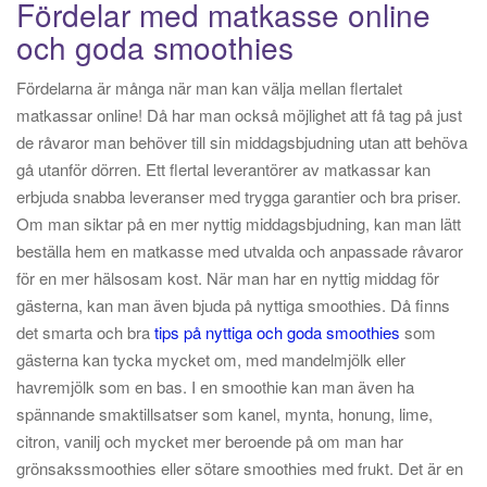
Fördelar med matkasse online
och goda smoothies
Fördelarna är många när man kan välja mellan flertalet
matkassar online! Då har man också möjlighet att få tag på just
de råvaror man behöver till sin middagsbjudning utan att behöva
gå utanför dörren. Ett flertal leverantörer av matkassar kan
erbjuda snabba leveranser med trygga garantier och bra priser.
Om man siktar på en mer nyttig middagsbjudning, kan man lätt
beställa hem en matkasse med utvalda och anpassade råvaror
för en mer hälsosam kost. När man har en nyttig middag för
gästerna, kan man även bjuda på nyttiga smoothies. Då finns
det smarta och bra
tips på nyttiga och goda smoothies
som
gästerna kan tycka mycket om, med mandelmjölk eller
havremjölk som en bas. I en smoothie kan man även ha
spännande smaktillsatser som kanel, mynta, honung, lime,
citron, vanilj och mycket mer beroende på om man har
grönsakssmoothies eller sötare smoothies med frukt. Det är en