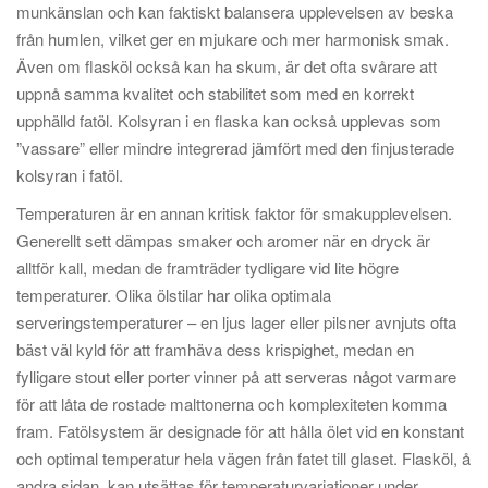
munkänslan och kan faktiskt balansera upplevelsen av beska
från humlen, vilket ger en mjukare och mer harmonisk smak.
Även om flasköl också kan ha skum, är det ofta svårare att
uppnå samma kvalitet och stabilitet som med en korrekt
upphälld fatöl. Kolsyran i en flaska kan också upplevas som
”vassare” eller mindre integrerad jämfört med den finjusterade
kolsyran i fatöl.
Temperaturen är en annan kritisk faktor för smakupplevelsen.
Generellt sett dämpas smaker och aromer när en dryck är
alltför kall, medan de framträder tydligare vid lite högre
temperaturer. Olika ölstilar har olika optimala
serveringstemperaturer – en ljus lager eller pilsner avnjuts ofta
bäst väl kyld för att framhäva dess krispighet, medan en
fylligare stout eller porter vinner på att serveras något varmare
för att låta de rostade malttonerna och komplexiteten komma
fram. Fatölsystem är designade för att hålla ölet vid en konstant
och optimal temperatur hela vägen från fatet till glaset. Flasköl, å
andra sidan, kan utsättas för temperaturvariationer under