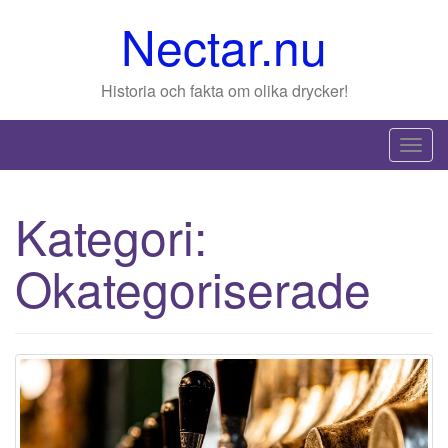
Nectar.nu
Historia och fakta om olika drycker!
T
o
g
Kategori:
g
l
Okategoriserade
e
n
a
v
i
g
a