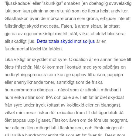
”ljusskadade” eller ”skunkiga” smaken (en obehaglig svavelaktig
lukt som kan påminna om skunk) som de flesta helst undviker.
Glasflaskor, även de mörkare bruna eller gröna, erbjuder inte ett
fullständigt skydd mot detta. Faten, å andra sidan, är oftast
gjorda av ogenomskinligt rostfritt stål, vilket effektivt blockerar
allt skadligt ljus.
Detta totala skydd mot solljus
är en
fundamental fördel för fatölen.
Lika viktigt är skyddet mot syre. Oxidation är en annan fiende till
ölets fräschör. När öl kommer i kontakt med syre påbörjas en
nedbrytningsprocess som kan ge upphov till unkna, pappiga
eller sherryliknande toner, samtidigt som de friska
humlearomerna dämpas – något som är särskilt märkbart i
humlerika stilar som IPA och pale ale. I ett fat är ölet skyddat
från syre under tryck (oftast av koldioxid eller en blandgas),
vilket minimerar risken för oxidation fram till det ögonblick då
ölet tappas upp i glaset. Flaskor, även om de försluts noggrant,
har ofta en liten mängd luft i flaskhalsen, och förslutningen är
sällan lika hundraprocentigt tät som ett fat över tid. Dessutom