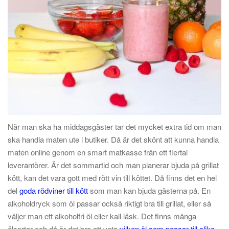
När man ska ha middagsgäster tar det mycket extra tid om man
ska handla maten ute i butiker. Då är det skönt att kunna handla
maten online genom en smart matkasse från ett flertal
leverantörer. Är det sommartid och man planerar bjuda på grillat
kött, kan det vara gott med rött vin till köttet. Då finns det en hel
del
goda rödviner till kött
som man kan bjuda gästerna på. En
alkoholdryck som öl passar också riktigt bra till grillat, eller så
väljer man ett alkoholfri öl eller kall läsk. Det finns många
ölsorter och då är det bra att veta
vilken öl som passar till olika