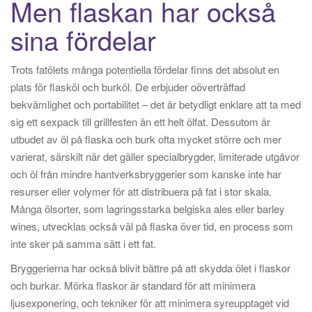
Men flaskan har också
sina fördelar
Trots fatölets många potentiella fördelar finns det absolut en
plats för flasköl och burköl. De erbjuder oöverträffad
bekvämlighet och portabilitet – det är betydligt enklare att ta med
sig ett sexpack till grillfesten än ett helt ölfat. Dessutom är
utbudet av öl på flaska och burk ofta mycket större och mer
varierat, särskilt när det gäller specialbrygder, limiterade utgåvor
och öl från mindre hantverksbryggerier som kanske inte har
resurser eller volymer för att distribuera på fat i stor skala.
Många ölsorter, som lagringsstarka belgiska ales eller barley
wines, utvecklas också väl på flaska över tid, en process som
inte sker på samma sätt i ett fat.
Bryggerierna har också blivit bättre på att skydda ölet i flaskor
och burkar. Mörka flaskor är standard för att minimera
ljusexponering, och tekniker för att minimera syreupptaget vid