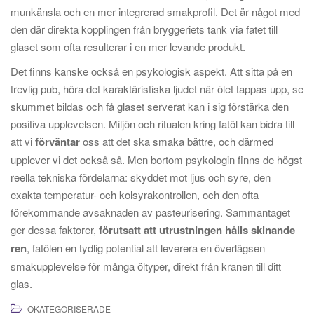
munkänsla och en mer integrerad smakprofil. Det är något med
den där direkta kopplingen från bryggeriets tank via fatet till
glaset som ofta resulterar i en mer levande produkt.
Det finns kanske också en psykologisk aspekt. Att sitta på en
trevlig pub, höra det karaktäristiska ljudet när ölet tappas upp, se
skummet bildas och få glaset serverat kan i sig förstärka den
positiva upplevelsen. Miljön och ritualen kring fatöl kan bidra till
att vi
förväntar
oss att det ska smaka bättre, och därmed
upplever vi det också så. Men bortom psykologin finns de högst
reella tekniska fördelarna: skyddet mot ljus och syre, den
exakta temperatur- och kolsyrakontrollen, och den ofta
förekommande avsaknaden av pasteurisering. Sammantaget
ger dessa faktorer,
förutsatt att utrustningen hålls skinande
ren
, fatölen en tydlig potential att leverera en överlägsen
smakupplevelse för många öltyper, direkt från kranen till ditt
glas.
OKATEGORISERADE