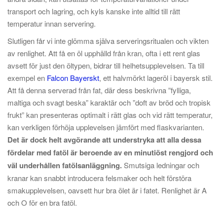
transport och lagring, och kyls kanske inte alltid till rätt
temperatur innan servering.
Slutligen får vi inte glömma själva serveringsritualen och vikten
av renlighet. Att få en öl upphälld från kran, ofta i ett rent glas
avsett för just den öltypen, bidrar till helhetsupplevelsen. Ta till
exempel en
Falcon Bayerskt
, ett halvmörkt lageröl i bayersk stil.
Att få denna serverad från fat, där dess beskrivna ”fylliga,
maltiga och svagt beska” karaktär och ”doft av bröd och tropisk
frukt” kan presenteras optimalt i rätt glas och vid rätt temperatur,
kan verkligen förhöja upplevelsen jämfört med flaskvarianten.
Det är dock helt avgörande att understryka att alla dessa
fördelar med fatöl är beroende av en minutiöst rengjord och
väl underhållen fatölsanläggning.
Smutsiga ledningar och
kranar kan snabbt introducera felsmaker och helt förstöra
smakupplevelsen, oavsett hur bra ölet är i fatet. Renlighet är A
och O för en bra fatöl.